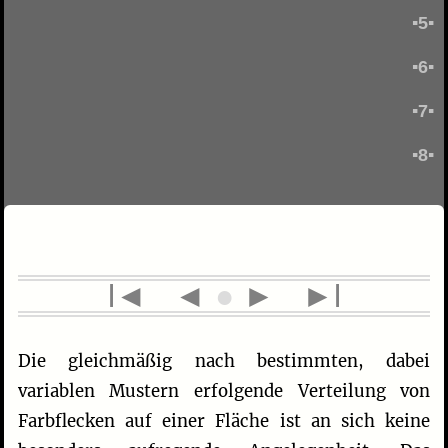
▪5▪
▪6▪
▪7▪
▪8▪
l◄
◄
●
►
►l
Die gleichmäßig nach bestimmten, dabei
variablen Mustern erfolgende Verteilung von
Farbflecken auf einer Fläche ist an sich keine