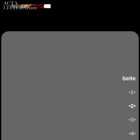
Seite
▪1▪
▪2▪
▪3▪
▪4▪