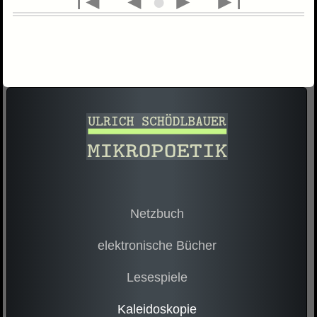
l◄
◄
●
►
►l
Netzbuch
elektronische Bücher
Lesespiele
Kaleidoskopie