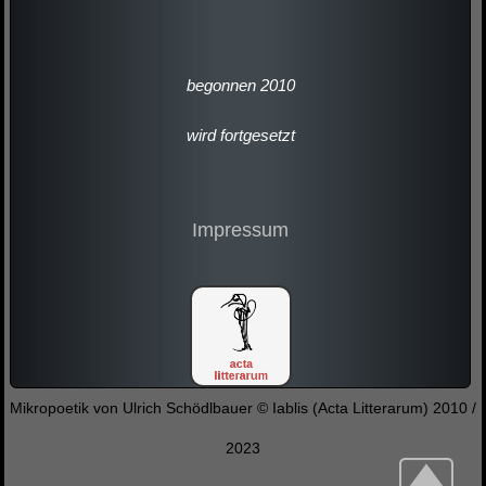
begonnen 2010
wird fortgesetzt
Impressum
Mikropoetik
von
Ulrich Schödlbauer
©
Iablis (Acta Litterarum)
2010 /
2023