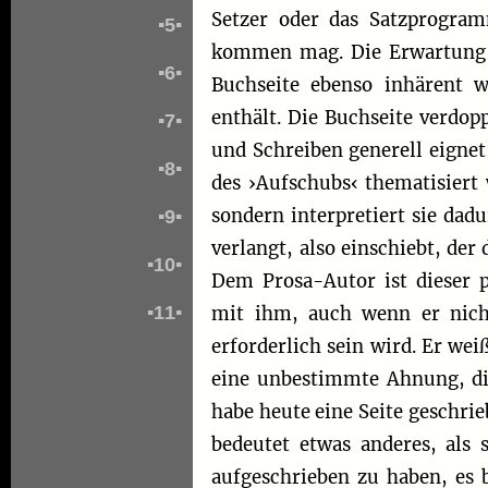
Setzer oder das Satzprogram
▪5▪
kommen mag. Die Erwartung 
▪6▪
Buchseite ebenso inhärent w
enthält. Die Buchseite verdop
▪7▪
und Schreiben generell eigne
▪8▪
des ›Aufschubs‹ thematisiert 
sondern interpretiert sie dad
▪9▪
verlangt, also einschiebt, der
▪10▪
Dem Prosa-Autor ist dieser p
▪11▪
mit ihm, auch wenn er nicht
erforderlich sein wird. Er wei
eine unbestimmte Ahnung, die
habe heute eine Seite geschri
bedeutet etwas anderes, als 
aufgeschrieben zu haben, es b