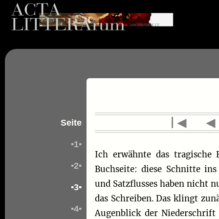
l◄
Seite
▪1▪
Ich erwähnte das tragische
▪2▪
Buchseite: diese Schnitte in
und Satzflusses haben nicht n
▪3▪
das Schreiben. Das klingt zun
▪4▪
Augenblick der Niederschrift 